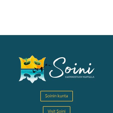
Soinin kunta
Visit Soini