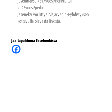
Jäsenmaksu 45€/vuosi/henkilö tai
90€/vuosi/perhe.
Jäseneksi voi liittyä Alajärven 4H-yhdistyksen
kotisivuilla olevasta linkistä.
Jaa tapahtuma Facebookissa