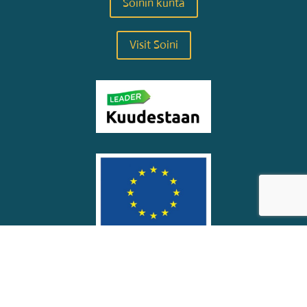
Soinin kunta
Visit Soini