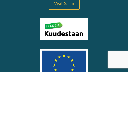
Visit Soini
© Soinin kunta