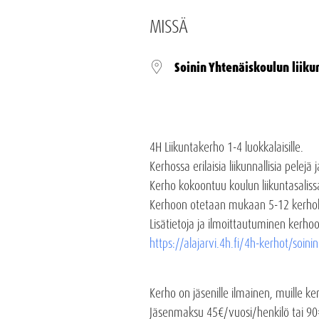
MISSÄ
Soinin Yhtenäiskoulun liiku
4H Liikuntakerho 1-4 luokkalaisille.
Kerhossa erilaisia liikunnallisia pelejä j
Kerho kokoontuu koulun liikuntasaliss
Kerhoon otetaan mukaan 5-12 kerhol
Lisätietoja ja ilmoittautuminen kerhoo
https://alajarvi.4h.fi/4h-kerhot/soini
Kerho on jäsenille ilmainen, muille 
Jäsenmaksu 45€/vuosi/henkilö tai 9