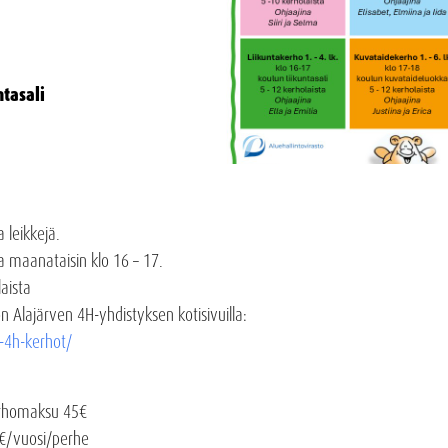
ntasali
a leikkejä.
a maanataisin klo 16 – 17.
aista
n Alajärven 4H-yhdistyksen kotisivuilla:
n-4h-kerhot/
kerhomaksu 45€
0€/vuosi/perhe