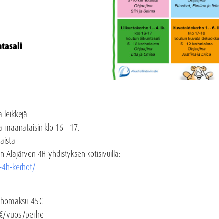
ntasali
a leikkejä.
a maanataisin klo 16 – 17.
aista
n Alajärven 4H-yhdistyksen kotisivuilla:
n-4h-kerhot/
kerhomaksu 45€
0€/vuosi/perhe