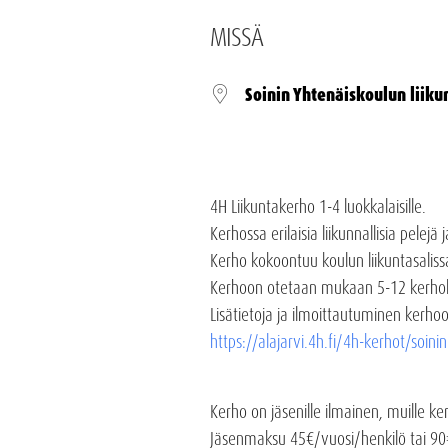
MISSÄ
Soinin Yhtenäiskoulun liiku
4H Liikuntakerho 1-4 luokkalaisille.
Kerhossa erilaisia liikunnallisia pelejä j
Kerho kokoontuu koulun liikuntasaliss
Kerhoon otetaan mukaan 5-12 kerhol
Lisätietoja ja ilmoittautuminen kerhoo
https://alajarvi.4h.fi/4h-kerhot/soini
Kerho on jäsenille ilmainen, muille 
Jäsenmaksu 45€/vuosi/henkilö tai 9