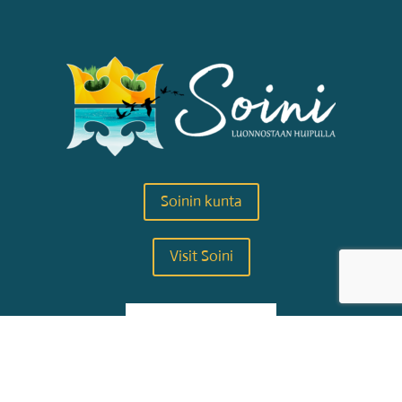
Soinin kunta
Visit Soini