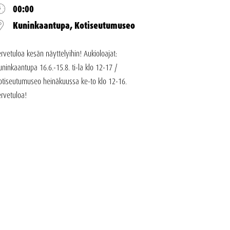
00:00
Kuninkaantupa, Kotiseutumuseo
ervetuloa kesän näyttelyihin! Aukioloajat:
uninkaantupa 16.6.-15.8. ti-la klo 12-17 /
otiseutumuseo heinäkuussa ke-to klo 12-16.
ervetuloa!