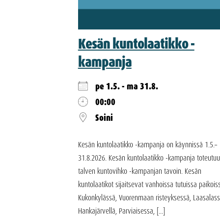
Kesän kuntolaatikko -
kampanja
pe 1.5. - ma 31.8.
00:00
Soini
Kesän kuntolaatikko -kampanja on käynnissä 1.5.–
31.8.2026. Kesän kuntolaatikko -kampanja toteutuu
talven kuntovihko -kampanjan tavoin. Kesän
kuntolaatikot sijaitsevat vanhoissa tutuissa paikois
Kukonkylässä, Vuorenmaan risteyksessä, Laasalass
Hankajärvellä, Parviaisessa, [...]