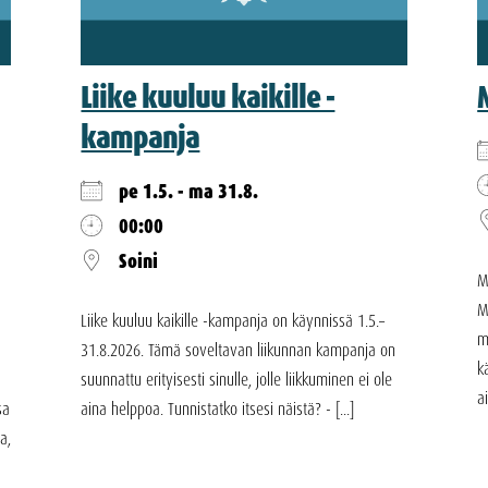
Liike kuuluu kaikille -
kampanja
pe 1.5. - ma 31.8.
00:00
Soini
M
M
Liike kuuluu kaikille -kampanja on käynnissä 1.5.–
m
31.8.2026. Tämä soveltavan liikunnan kampanja on
k
suunnattu erityisesti sinulle, jolle liikkuminen ei ole
a
sa
aina helppoa. Tunnistatko itsesi näistä? - [...]
a,