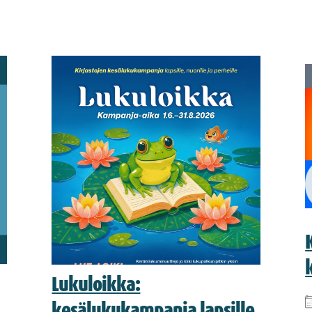
Lukuloikka:
kesälukukampanja lapsille,