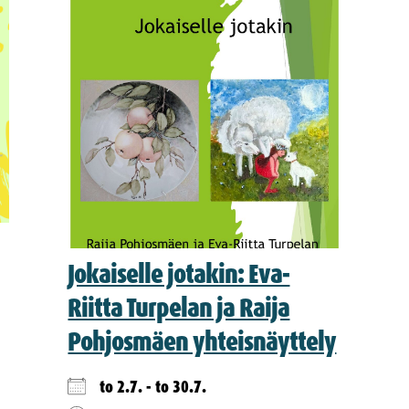
Jokaiselle jotakin: Eva-
Riitta Turpelan ja Raija
Pohjosmäen yhteisnäyttely
to 2.7. - to 30.7.