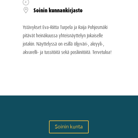
Soinin kunnankirjasto
Ystävykset Eva-Riitta Turpela ja Raija Pohjosmäki
pitävät heinäkuussa yhteisnäyttelyn Jokaiselle
jotakin. Näyttelyssä on esillä öljyväri-, akryyli-,
akvarelli- ja tussitöitä sekä posliinitöitä. Tervetuloa!
Soinin kunta