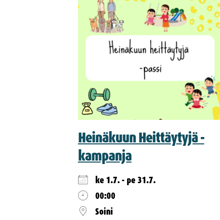
Heinäkuun Heittäytyjä -
kampanja
ke 1.7. - pe 31.7.
00:00
Soini