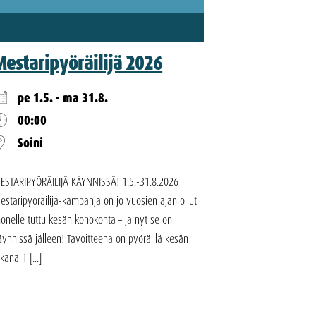
Mestaripyöräilijä 2026
pe 1.5. - ma 31.8.
00:00
Soini
ESTARIPYÖRÄILIJÄ KÄYNNISSÄ! 1.5.-31.8.2026
estaripyöräilijä-kampanja on jo vuosien ajan ollut
onelle tuttu kesän kohokohta – ja nyt se on
äynnissä jälleen! Tavoitteena on pyöräillä kesän
ikana 1 [...]