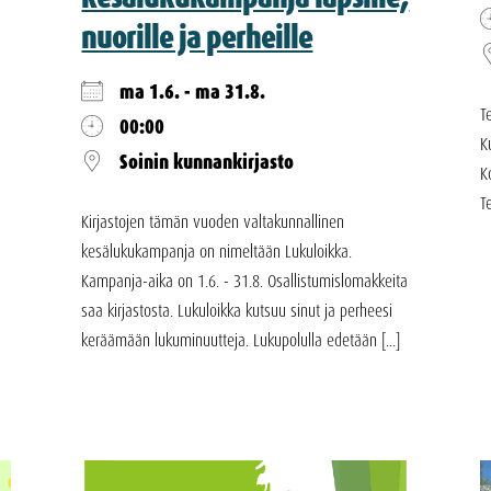
nuorille ja perheille
ma 1.6. - ma 31.8.
T
00:00
K
Soinin kunnankirjasto
K
T
Kirjastojen tämän vuoden valtakunnallinen
kesälukukampanja on nimeltään Lukuloikka.
Kampanja-aika on 1.6. - 31.8. Osallistumislomakkeita
saa kirjastosta. Lukuloikka kutsuu sinut ja perheesi
keräämään lukuminuutteja. Lukupolulla edetään [...]