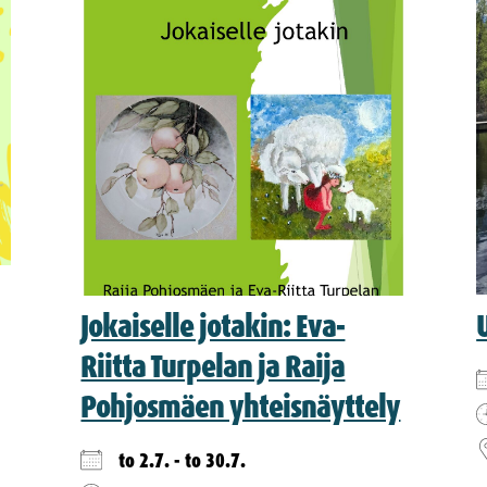
Jokaiselle jotakin: Eva-
Riitta Turpelan ja Raija
Pohjosmäen yhteisnäyttely
to 2.7. - to 30.7.