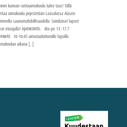
oinin kunnan rantauimakoulu tulee taas! Tällä
ertaa uimakoulu järjestetään Laasalassa Alasen
ammella saunamahdollisuudella. Soinilaiset lapset
vat etusijalla! AJANKOHTA: Ma-pe 13.-17.7.
YHMÄT: 10-10:45 uimataidottomille lapsille.
imakoulun aikana [...]