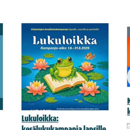
Lukuloikka:
kesälukukampanja lapsille,