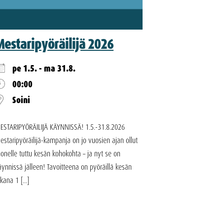
Mestaripyöräilijä 2026
pe 1.5. - ma 31.8.
00:00
Soini
ESTARIPYÖRÄILIJÄ KÄYNNISSÄ! 1.5.-31.8.2026
estaripyöräilijä-kampanja on jo vuosien ajan ollut
onelle tuttu kesän kohokohta – ja nyt se on
äynnissä jälleen! Tavoitteena on pyöräillä kesän
ikana 1 [...]