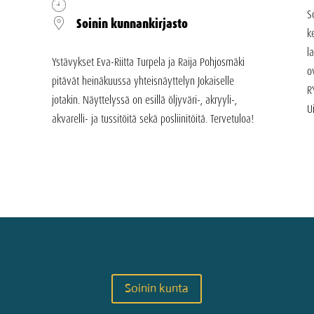
S
Soinin kunnankirjasto
k
l
Ystävykset Eva-Riitta Turpela ja Raija Pohjosmäki
o
pitävät heinäkuussa yhteisnäyttelyn Jokaiselle
R
jotakin. Näyttelyssä on esillä öljyväri-, akryyli-,
U
akvarelli- ja tussitöitä sekä posliinitöitä. Tervetuloa!
Soinin kunta