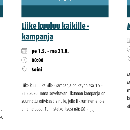
Liike kuuluu kaikille -
kampanja
pe 1.5. - ma 31.8.
00:00
Soini
M
M
Liike kuuluu kaikille -kampanja on käynnissä 1.5.–
m
31.8.2026. Tämä soveltavan liikunnan kampanja on
k
suunnattu erityisesti sinulle, jolle liikkuminen ei ole
a
sa
aina helppoa. Tunnistatko itsesi näistä? - [...]
a,