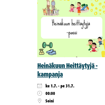
Heinäkuun Heittäytyjä -
kampanja
ke 1.7. - pe 31.7.
00:00
Soini