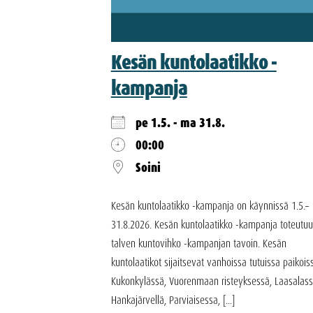
Kesän kuntolaatikko -
kampanja
pe 1.5. - ma 31.8.
00:00
Soini
Kesän kuntolaatikko -kampanja on käynnissä 1.5.–
31.8.2026. Kesän kuntolaatikko -kampanja toteutuu
talven kuntovihko -kampanjan tavoin. Kesän
kuntolaatikot sijaitsevat vanhoissa tutuissa paikois
Kukonkylässä, Vuorenmaan risteyksessä, Laasalass
Hankajärvellä, Parviaisessa, [...]