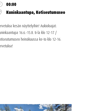
00:00
Kuninkaantupa, Kotiseutumuseo
ervetuloa kesän näyttelyihin! Aukioloajat:
uninkaantupa 16.6.-15.8. ti-la klo 12-17 /
otiseutumuseo heinäkuussa ke-to klo 12-16.
ervetuloa!