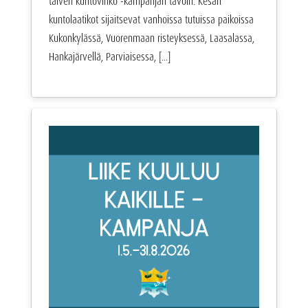
talven kuntovihko -kampanjan tavoin. Kesän
kuntolaatikot sijaitsevat vanhoissa tutuissa paikoissa
Kukonkylässä, Vuorenmaan risteyksessä, Laasalassa,
Hankajärvellä, Parviaisessa, [...]