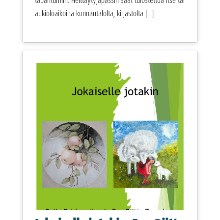
tapahtumiin. Heittäytyjäpassin saat tulostettua itse tai
aukioloaikoina kunnantalolta, kirjastolta [...]