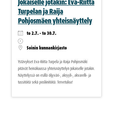
Jokaiselle jotakin: Eva-Riitta
Turpelan ja Raija
Pohjosmäen yhteisnäyttely
to 2.7. - to 30.7.
Soinin kunnankirjasto
Ystävykset Eva-Riitta Turpela ja Raija Pohjosmäki
pitävät heinäkuussa yhteisnäyttelyn Jokaiselle jotakin.
Näyttelyssä on esillä öljyväri-, akryyli-, akvarelli- ja
tussitöitä sekä posliinitöitä. Tervetuloa!