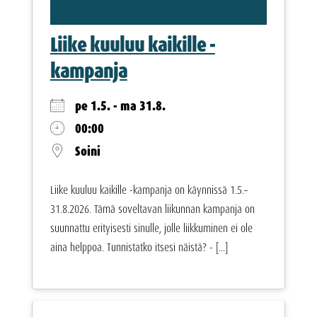
Liike kuuluu kaikille -
kampanja
pe 1.5. - ma 31.8.
00:00
Soini
Liike kuuluu kaikille -kampanja on käynnissä 1.5.–
31.8.2026. Tämä soveltavan liikunnan kampanja on
suunnattu erityisesti sinulle, jolle liikkuminen ei ole
aina helppoa. Tunnistatko itsesi näistä? - [...]