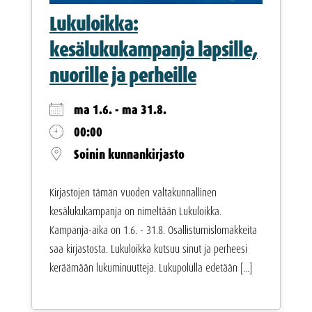
Lukuloikka:
kesälukukampanja lapsille,
nuorille ja perheille
ma 1.6. - ma 31.8.
00:00
Soinin kunnankirjasto
Kirjastojen tämän vuoden valtakunnallinen
kesälukukampanja on nimeltään Lukuloikka.
Kampanja-aika on 1.6. - 31.8. Osallistumislomakkeita
saa kirjastosta. Lukuloikka kutsuu sinut ja perheesi
keräämään lukuminuutteja. Lukupolulla edetään [...]