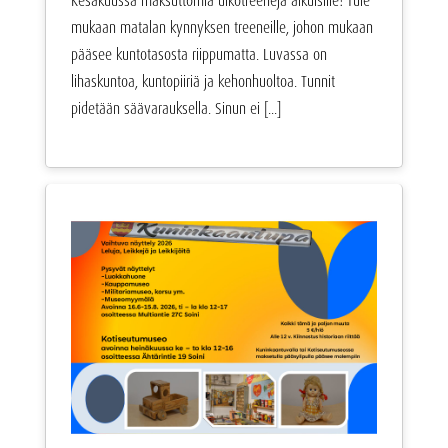
Kesäkuussa maksuttomia ulkotreenejä aikuisille! Tule
mukaan matalan kynnyksen treeneille, johon mukaan
pääsee kuntotasosta riippumatta. Luvassa on
lihaskuntoa, kuntopiiriä ja kehonhuoltoa. Tunnit
pidetään säävarauksella. Sinun ei [...]