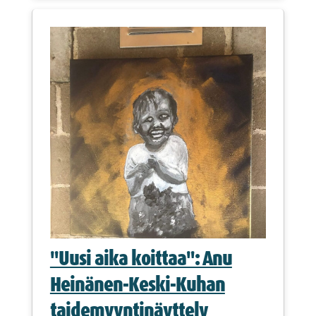
"Uusi aika koittaa": Anu
Heinänen-Keski-Kuhan
taidemyyntinäyttely