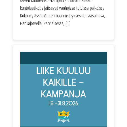
talven kuntovihko -kampanjan tavoin. Kesän
kuntolaatikot sijaitsevat vanhoissa tutuissa paikoissa
Kukonkylässä, Vuorenmaan risteyksessä, Laasalassa,
Hankajärvellä, Parviaisessa, [...]