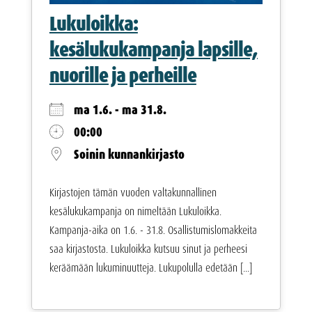
Lukuloikka:
kesälukukampanja lapsille,
nuorille ja perheille
ma 1.6. - ma 31.8.
00:00
Soinin kunnankirjasto
Kirjastojen tämän vuoden valtakunnallinen
kesälukukampanja on nimeltään Lukuloikka.
Kampanja-aika on 1.6. - 31.8. Osallistumislomakkeita
saa kirjastosta. Lukuloikka kutsuu sinut ja perheesi
keräämään lukuminuutteja. Lukupolulla edetään [...]