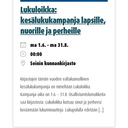
Lukuloikka:
kesälukukampanja lapsille,
nuorille ja perheille
ma 1.6. - ma 31.8.
00:00
Soinin kunnankirjasto
Kirjastojen tämän vuoden valtakunnallinen
kesälukukampanja on nimeltään Lukuloikka.
Kampanja-aika on 1.6. - 31.8. Osallistumislomakkeita
saa kirjastosta. Lukuloikka kutsuu sinut ja perheesi
keräämään lukuminuutteja. Lukupolulla edetään [...]