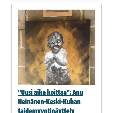
"Uusi aika koittaa": Anu
Heinänen-Keski-Kuhan
taidemyyntinäyttely