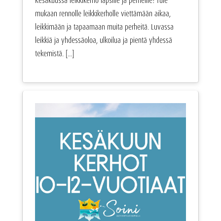
Kesäkuussa leikkikerho lapsille ja perheille! Tule
mukaan rennolle leikkikerholle viettämään aikaa,
leikkimään ja tapaamaan muita perheitä. Luvassa
leikkiä ja yhdessäoloa, ulkoilua ja pientä yhdessä
tekemistä. [...]