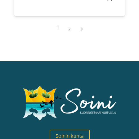
1
2
Soinin kunta