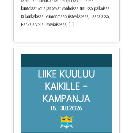
talven kuntovihko -kampanjan tavoin. Kesän
kuntolaatikot sijaitsevat vanhoissa tutuissa paikoissa
Kukonkylässä, Vuorenmaan risteyksessä, Laasalassa,
Hankajärvellä, Parviaisessa, [...]