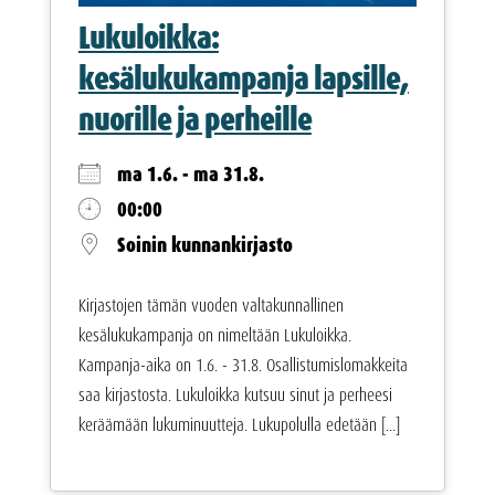
Lukuloikka:
kesälukukampanja lapsille,
nuorille ja perheille
ma 1.6. - ma 31.8.
00:00
Soinin kunnankirjasto
Kirjastojen tämän vuoden valtakunnallinen
kesälukukampanja on nimeltään Lukuloikka.
Kampanja-aika on 1.6. - 31.8. Osallistumislomakkeita
saa kirjastosta. Lukuloikka kutsuu sinut ja perheesi
keräämään lukuminuutteja. Lukupolulla edetään [...]