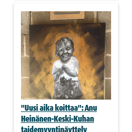
"Uusi aika koittaa": Anu
Heinänen-Keski-Kuhan
taidemyyntinäyttely