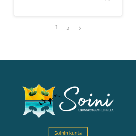
1
2
Soinin kunta