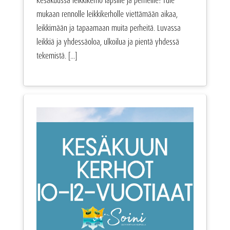
Kesäkuussa leikkikerho lapsille ja perheille! Tule
mukaan rennolle leikkikerholle viettämään aikaa,
leikkimään ja tapaamaan muita perheitä. Luvassa
leikkiä ja yhdessäoloa, ulkoilua ja pientä yhdessä
tekemistä. [...]