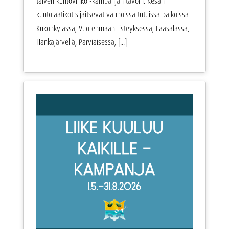
talven kuntovihko -kampanjan tavoin. Kesän
kuntolaatikot sijaitsevat vanhoissa tutuissa paikoissa
Kukonkylässä, Vuorenmaan risteyksessä, Laasalassa,
Hankajärvellä, Parviaisessa, [...]