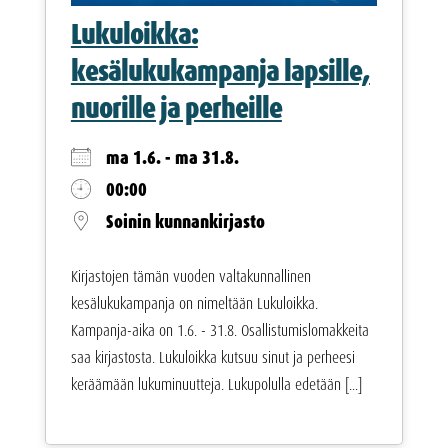
Lukuloikka:
kesälukukampanja lapsille,
nuorille ja perheille
ma 1.6. - ma 31.8.
00:00
Soinin kunnankirjasto
Kirjastojen tämän vuoden valtakunnallinen
kesälukukampanja on nimeltään Lukuloikka.
Kampanja-aika on 1.6. - 31.8. Osallistumislomakkeita
saa kirjastosta. Lukuloikka kutsuu sinut ja perheesi
keräämään lukuminuutteja. Lukupolulla edetään [...]