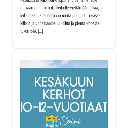
Kesäkuussa leikkikerho lapsille ja perheille! Tule
mukaan rennolle leikkikerholle viettämään aikaa,
leikkimään ja tapaamaan muita perheitä. Luvassa
leikkiä ja yhdessäoloa, ulkoilua ja pientä yhdessä
tekemistä. [...]