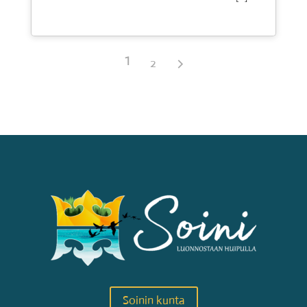
1
2
Soinin kunta