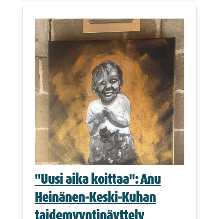
"Uusi aika koittaa": Anu
Heinänen-Keski-Kuhan
taidemyyntinäyttely