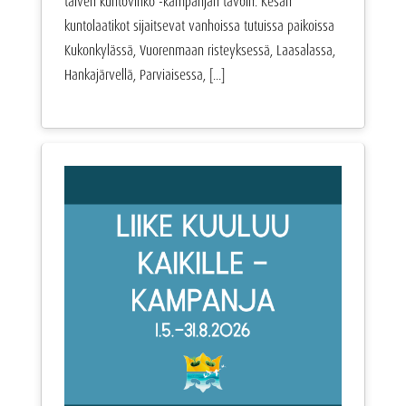
talven kuntovihko -kampanjan tavoin. Kesän
kuntolaatikot sijaitsevat vanhoissa tutuissa paikoissa
Kukonkylässä, Vuorenmaan risteyksessä, Laasalassa,
Hankajärvellä, Parviaisessa, [...]