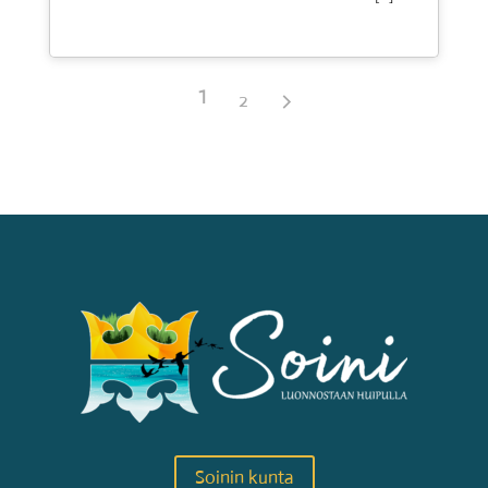
1
2
Soinin kunta