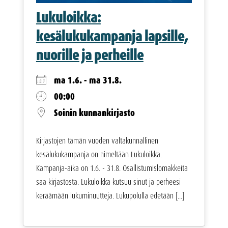
Lukuloikka:
kesälukukampanja lapsille,
nuorille ja perheille
ma 1.6. - ma 31.8.
00:00
Soinin kunnankirjasto
Kirjastojen tämän vuoden valtakunnallinen
kesälukukampanja on nimeltään Lukuloikka.
Kampanja-aika on 1.6. - 31.8. Osallistumislomakkeita
saa kirjastosta. Lukuloikka kutsuu sinut ja perheesi
keräämään lukuminuutteja. Lukupolulla edetään [...]