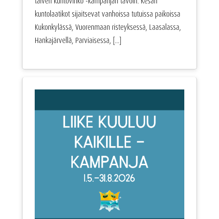
talven kuntovihko -kampanjan tavoin. Kesän
kuntolaatikot sijaitsevat vanhoissa tutuissa paikoissa
Kukonkylässä, Vuorenmaan risteyksessä, Laasalassa,
Hankajärvellä, Parviaisessa, [...]