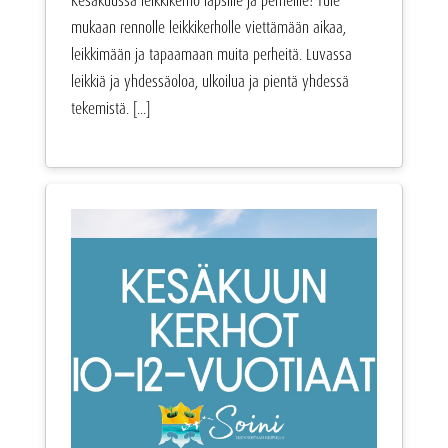
Kesäkuussa leikkikerho lapsille ja perheille! Tule
mukaan rennolle leikkikerholle viettämään aikaa,
leikkimään ja tapaamaan muita perheitä. Luvassa
leikkiä ja yhdessäoloa, ulkoilua ja pientä yhdessä
tekemistä. [...]