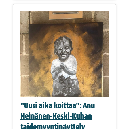
"Uusi aika koittaa": Anu
Heinänen-Keski-Kuhan
taidemyyntinäyttely