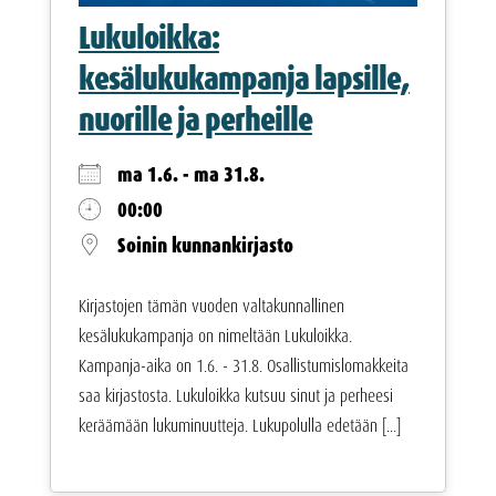
Lukuloikka:
kesälukukampanja lapsille,
nuorille ja perheille
ma 1.6. - ma 31.8.
00:00
Soinin kunnankirjasto
Kirjastojen tämän vuoden valtakunnallinen
kesälukukampanja on nimeltään Lukuloikka.
Kampanja-aika on 1.6. - 31.8. Osallistumislomakkeita
saa kirjastosta. Lukuloikka kutsuu sinut ja perheesi
keräämään lukuminuutteja. Lukupolulla edetään [...]