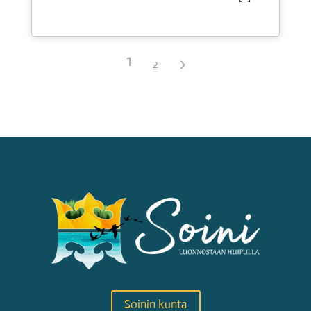
1
2
Soinin kunta