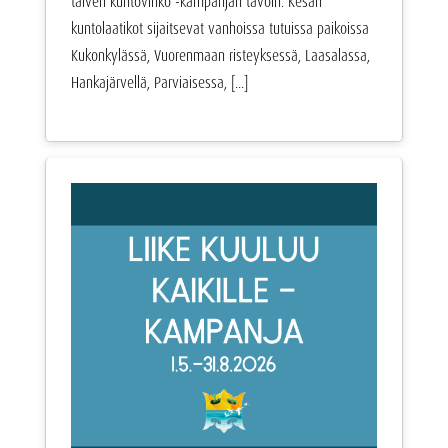
talven kuntovihko -kampanjan tavoin. Kesän
kuntolaatikot sijaitsevat vanhoissa tutuissa paikoissa
Kukonkylässä, Vuorenmaan risteyksessä, Laasalassa,
Hankajärvellä, Parviaisessa, [...]