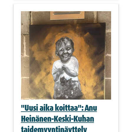
"Uusi aika koittaa": Anu
Heinänen-Keski-Kuhan
taidemyyntinäyttely