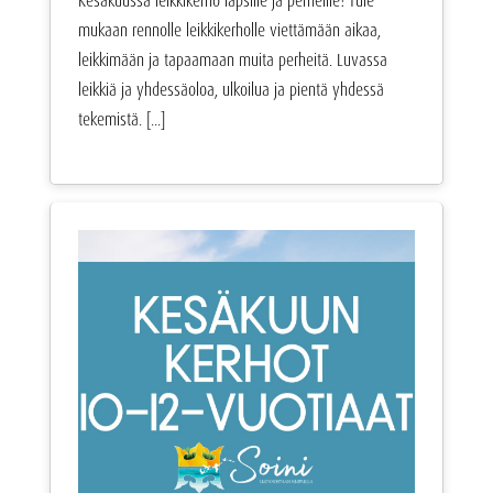
Kesäkuussa leikkikerho lapsille ja perheille! Tule
mukaan rennolle leikkikerholle viettämään aikaa,
leikkimään ja tapaamaan muita perheitä. Luvassa
leikkiä ja yhdessäoloa, ulkoilua ja pientä yhdessä
tekemistä. [...]