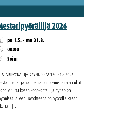
Mestaripyöräilijä 2026
pe 1.5. - ma 31.8.
00:00
Soini
ESTARIPYÖRÄILIJÄ KÄYNNISSÄ! 1.5.-31.8.2026
estaripyöräilijä-kampanja on jo vuosien ajan ollut
onelle tuttu kesän kohokohta – ja nyt se on
äynnissä jälleen! Tavoitteena on pyöräillä kesän
ikana 1 [...]