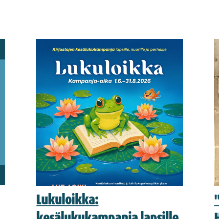
Lukuloikka:
kesälukukampanja lapsille,