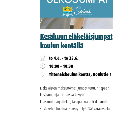
Kesäkuun eläkeläisjumpat
koulun kentällä
to 4.6. - to 25.6.
10:00 - 10:30
Yhtenäiskoulun kenttä, Koulutie 1
Eläkeläisten maksuttomat jumpat tuttuun tapaan
kesäkuun ajan. Luvassa kevyttä
lihaskuntoharjoittelua, tasapainoa ja liikkuvuutta
sekä kehonhuoltoa ja venyttelyä. Säävarauksella.