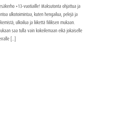
esäkerho +13-vuotiaille! Maksutonta ohjattua ja
entoa ulkotoimintaa, kuten hengailua, pelejä ja
ekemistä, ulkoilua ja liikettä fiiliksen mukaan.
ukaan saa tulla vain kokeilemaan eikä jokaiselle
rralle [...]