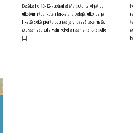
Kesäkerho 10-12-vuotiaille! Maksutonta ohjattua
K
ulkotoimintaa, kuten leikkejä ja pelejä, ulkoilua ja
r
liikettä sekä pientä puuhaa ja yhdessä tekemistä.
t
Mukaan saa tulla vain kokeilemaan eikä jokaiselle
M
[...]
ke