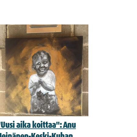
"Uusi aika koittaa": Anu
Heinänen-Keski-Kuhan