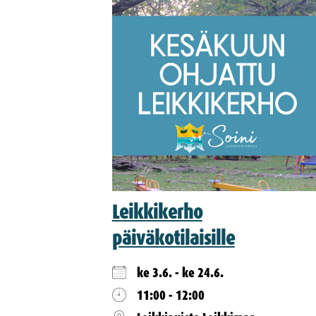
Leikkikerho
päiväkotilaisille
ke 3.6. - ke 24.6.
11:00 - 12:00