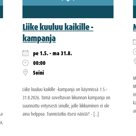
Liike kuuluu kaikille -
kampanja
pe 1.5. - ma 31.8.
00:00
Soini
M
M
Liike kuuluu kaikille -kampanja on käynnissä 1.5.–
m
31.8.2026. Tämä soveltavan liikunnan kampanja on
k
suunnattu erityisesti sinulle, jolle liikkuminen ei ole
a
sa
aina helppoa. Tunnistatko itsesi näistä? - [...]
a,