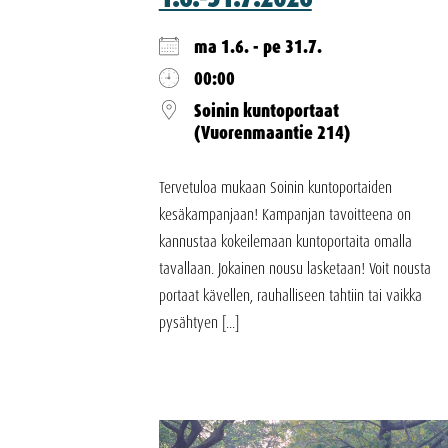
ma 1.6. - pe 31.7.
00:00
Soinin kuntoportaat
(Vuorenmaantie 214)
Tervetuloa mukaan Soinin kuntoportaiden
kesäkampanjaan! Kampanjan tavoitteena on
kannustaa kokeilemaan kuntoportaita omalla
tavallaan. Jokainen nousu lasketaan! Voit nousta
portaat kävellen, rauhalliseen tahtiin tai vaikka
pysähtyen [...]