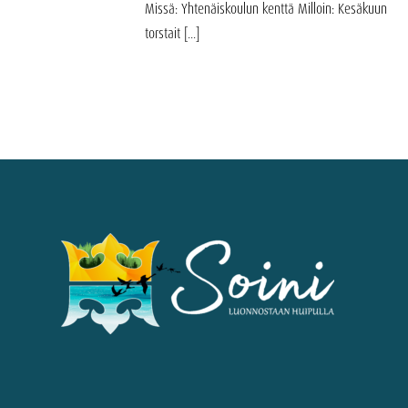
Missä: Yhtenäiskoulun kenttä Milloin: Kesäkuun
torstait [...]