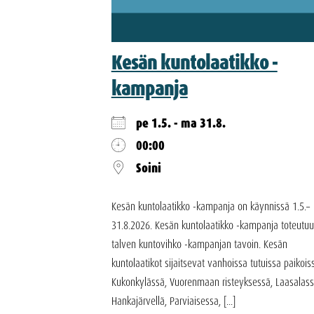
Kesän kuntolaatikko -
kampanja
pe 1.5. - ma 31.8.
00:00
Soini
Kesän kuntolaatikko -kampanja on käynnissä 1.5.–
31.8.2026. Kesän kuntolaatikko -kampanja toteutuu
talven kuntovihko -kampanjan tavoin. Kesän
kuntolaatikot sijaitsevat vanhoissa tutuissa paikois
Kukonkylässä, Vuorenmaan risteyksessä, Laasalass
Hankajärvellä, Parviaisessa, [...]