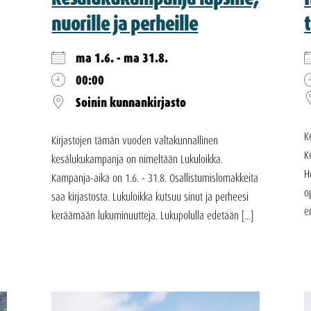
nuorille ja perheille
ma 1.6. - ma 31.8.
00:00
Soinin kunnankirjasto
K
Kirjastojen tämän vuoden valtakunnallinen
K
kesälukukampanja on nimeltään Lukuloikka.
H
Kampanja-aika on 1.6. - 31.8. Osallistumislomakkeita
o
saa kirjastosta. Lukuloikka kutsuu sinut ja perheesi
e
keräämään lukuminuutteja. Lukupolulla edetään [...]