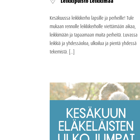
Leikkipuisto Leikkimaa
Kesäkuussa leikkikerho lapsille ja perheille! Tule
mukaan rennolle leikkikerholle viettämään aikaa,
leikkimään ja tapaamaan muita perheitä. Luvassa
leikkiä ja yhdessäoloa, ulkoilua ja pientä yhdessä
tekemistä. [...]