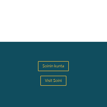
Soinin kunta
Visit Soini