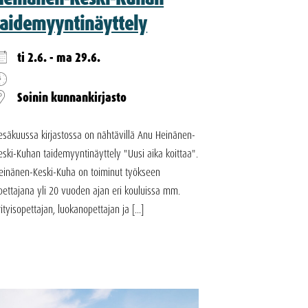
taidemyyntinäyttely
ti 2.6. - ma 29.6.
Soinin kunnankirjasto
esäkuussa kirjastossa on nähtävillä Anu Heinänen-
eski-Kuhan taidemyyntinäyttely "Uusi aika koittaa".
einänen-Keski-Kuha on toiminut työkseen
pettajana yli 20 vuoden ajan eri kouluissa mm.
rityisopettajan, luokanopettajan ja [...]