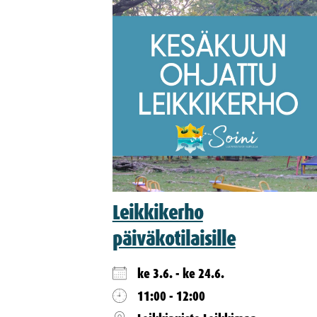
Leikkikerho
päiväkotilaisille
ke 3.6. - ke 24.6.
11:00 - 12:00