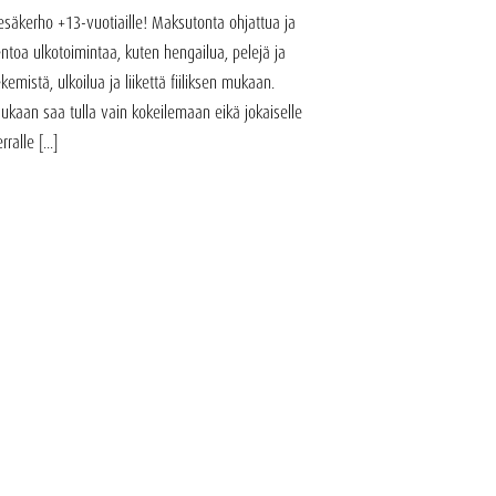
esäkerho +13-vuotiaille! Maksutonta ohjattua ja
entoa ulkotoimintaa, kuten hengailua, pelejä ja
ekemistä, ulkoilua ja liikettä fiiliksen mukaan.
ukaan saa tulla vain kokeilemaan eikä jokaiselle
rralle [...]