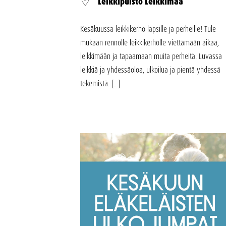
Leikkipuisto Leikkimaa
Kesäkuussa leikkikerho lapsille ja perheille! Tule
mukaan rennolle leikkikerholle viettämään aikaa,
leikkimään ja tapaamaan muita perheitä. Luvassa
leikkiä ja yhdessäoloa, ulkoilua ja pientä yhdessä
tekemistä. [...]