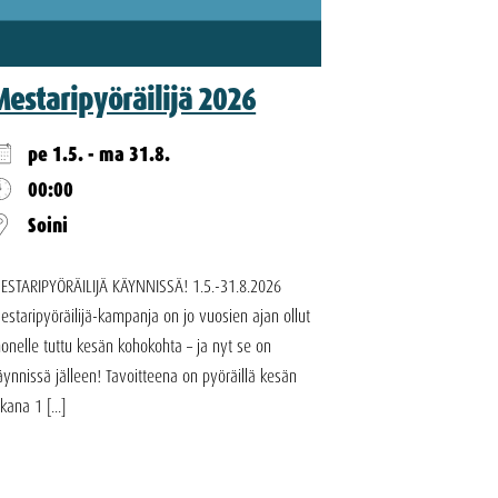
Mestaripyöräilijä 2026
pe 1.5. - ma 31.8.
00:00
Soini
ESTARIPYÖRÄILIJÄ KÄYNNISSÄ! 1.5.-31.8.2026
estaripyöräilijä-kampanja on jo vuosien ajan ollut
onelle tuttu kesän kohokohta – ja nyt se on
äynnissä jälleen! Tavoitteena on pyöräillä kesän
ikana 1 [...]