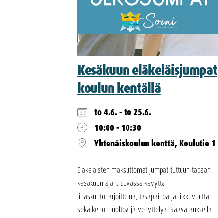
Kesäkuun eläkeläisjumpat
koulun kentällä
to 4.6. - to 25.6.
10:00 - 10:30
Yhtenäiskoulun kenttä, Koulutie 1
Eläkeläisten maksuttomat jumpat tuttuun tapaan
kesäkuun ajan. Luvassa kevyttä
lihaskuntoharjoittelua, tasapainoa ja liikkuvuutta
sekä kehonhuoltoa ja venyttelyä. Säävarauksella.