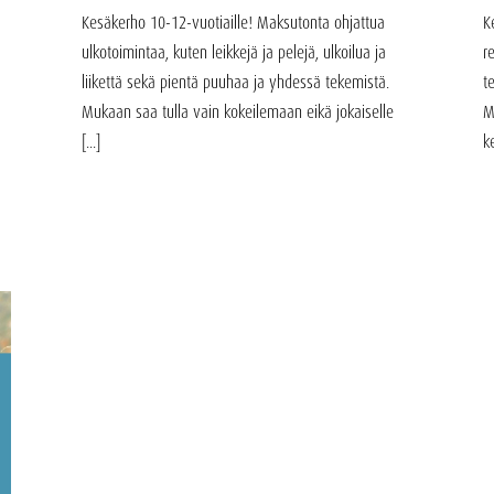
Kesäkerho 10-12-vuotiaille! Maksutonta ohjattua
K
ulkotoimintaa, kuten leikkejä ja pelejä, ulkoilua ja
r
liikettä sekä pientä puuhaa ja yhdessä tekemistä.
t
Mukaan saa tulla vain kokeilemaan eikä jokaiselle
M
[...]
ke