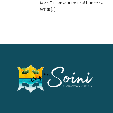
Missä: Yhtenäiskoulun kenttä Milloin: Kesäkuun
torstait [...]