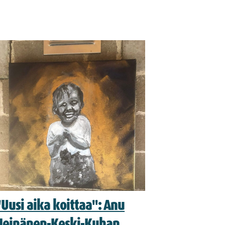
"Uusi aika koittaa": Anu
Heinänen-Keski-Kuhan