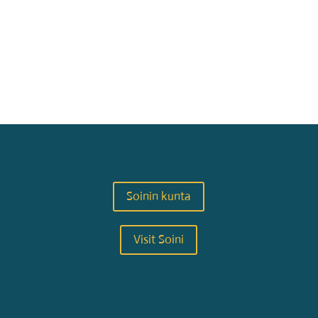
Soinin kunta
Visit Soini