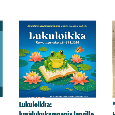
Lukuloikka:
kesälukukampanja lapsille,