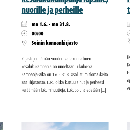
nuorille ja perheille
ma 1.6. - ma 31.8.
00:00
Soinin kunnankirjasto
K
Kirjastojen tämän vuoden valtakunnallinen
K
kesälukukampanja on nimeltään Lukuloikka.
H
Kampanja-aika on 1.6. - 31.8. Osallistumislomakkeita
o
saa kirjastosta. Lukuloikka kutsuu sinut ja perheesi
e
keräämään lukuminuutteja. Lukupolulla edetään [...]