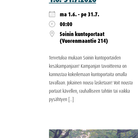
ma 1.6. - pe 31.7.
00:00
Soinin kuntoportaat
(Vuorenmaantie 214)
Tervetuloa mukaan Soinin kuntoportaiden
kesäkampanjaan! Kampanjan tavoitteena on
kannustaa kokeilemaan kuntoportaita omalla
tavallaan. Jokainen nousu lasketaan! Voit nousta
portaat kävellen, rauhalliseen tahtiin tai vaikka
pysähtyen [...]