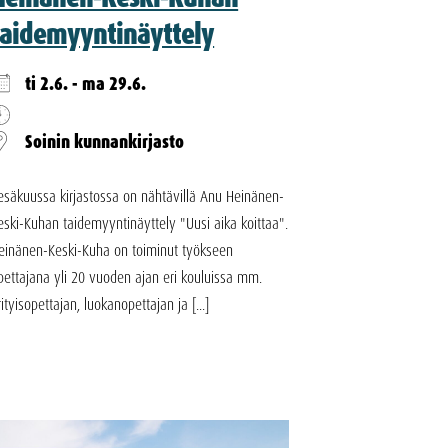
taidemyyntinäyttely
ti 2.6. - ma 29.6.
Soinin kunnankirjasto
esäkuussa kirjastossa on nähtävillä Anu Heinänen-
eski-Kuhan taidemyyntinäyttely "Uusi aika koittaa".
einänen-Keski-Kuha on toiminut työkseen
pettajana yli 20 vuoden ajan eri kouluissa mm.
rityisopettajan, luokanopettajan ja [...]