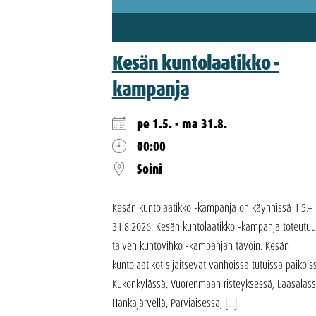
Kesän kuntolaatikko -
kampanja
pe 1.5. - ma 31.8.
00:00
Soini
Kesän kuntolaatikko -kampanja on käynnissä 1.5.–
31.8.2026. Kesän kuntolaatikko -kampanja toteutuu
talven kuntovihko -kampanjan tavoin. Kesän
kuntolaatikot sijaitsevat vanhoissa tutuissa paikois
Kukonkylässä, Vuorenmaan risteyksessä, Laasalass
Hankajärvellä, Parviaisessa, [...]