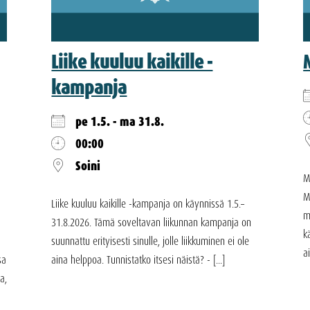
Liike kuuluu kaikille -
kampanja
pe 1.5. - ma 31.8.
00:00
Soini
M
M
Liike kuuluu kaikille -kampanja on käynnissä 1.5.–
m
31.8.2026. Tämä soveltavan liikunnan kampanja on
k
suunnattu erityisesti sinulle, jolle liikkuminen ei ole
a
sa
aina helppoa. Tunnistatko itsesi näistä? - [...]
a,