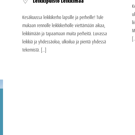
Leikkipuisto Leikkimaa
K
u
Kesäkuussa leikkikerho lapsille ja perheille! Tule
l
mukaan rennolle leikkikerholle viettämään aikaa,
M
leikkimään ja tapaamaan muita perheitä. Luvassa
[.
leikkiä ja yhdessäoloa, ulkoilua ja pientä yhdessä
tekemistä. [...]