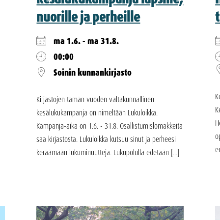
nuorille ja perheille
ma 1.6. - ma 31.8.
00:00
Soinin kunnankirjasto
K
Kirjastojen tämän vuoden valtakunnallinen
K
kesälukukampanja on nimeltään Lukuloikka.
H
Kampanja-aika on 1.6. - 31.8. Osallistumislomakkeita
o
saa kirjastosta. Lukuloikka kutsuu sinut ja perheesi
e
keräämään lukuminuutteja. Lukupolulla edetään [...]