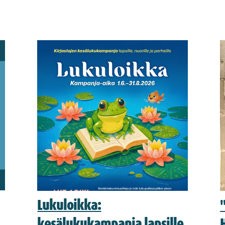
Lukuloikka:
kesälukukampanja lapsille,