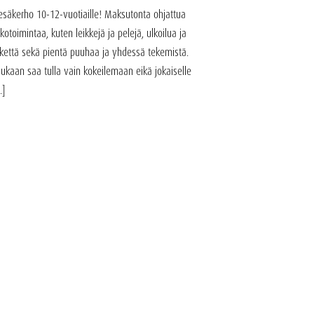
esäkerho 10-12-vuotiaille! Maksutonta ohjattua
lkotoimintaa, kuten leikkejä ja pelejä, ulkoilua ja
iikettä sekä pientä puuhaa ja yhdessä tekemistä.
ukaan saa tulla vain kokeilemaan eikä jokaiselle
..]