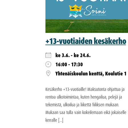
+13-vuotiaiden kesäkerho
ke 3.6. - ke 24.6.
16:00 - 17:30
Yhtenäiskoulun kenttä, Koulutie 1
Kesäkerho +13-vuotiaille! Maksutonta ohjattua ja
rentoa ulkotoimintaa, kuten hengailua, pelejä ja
tekemistä, ulkoilua ja liikettä fiiliksen mukaan.
Mukaan saa tulla vain kokeilemaan eikä jokaiselle
kerralle [...]