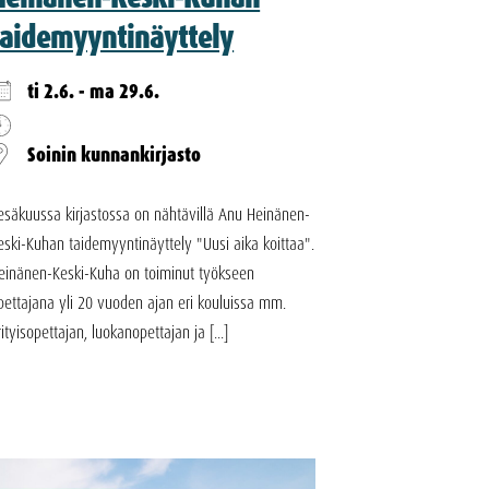
taidemyyntinäyttely
ti 2.6. - ma 29.6.
Soinin kunnankirjasto
esäkuussa kirjastossa on nähtävillä Anu Heinänen-
eski-Kuhan taidemyyntinäyttely "Uusi aika koittaa".
einänen-Keski-Kuha on toiminut työkseen
pettajana yli 20 vuoden ajan eri kouluissa mm.
rityisopettajan, luokanopettajan ja [...]