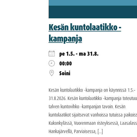
Kesän kuntolaatikko -
kampanja
pe 1.5. - ma 31.8.
00:00
Soini
Kesän kuntolaatikko -kampanja on käynnissä 1.5.–
31.8.2026. Kesän kuntolaatikko -kampanja toteutuu
talven kuntovihko -kampanjan tavoin. Kesän
kuntolaatikot sijaitsevat vanhoissa tutuissa paikois
Kukonkylässä, Vuorenmaan risteyksessä, Laasalass
Hankajärvellä, Parviaisessa, [...]