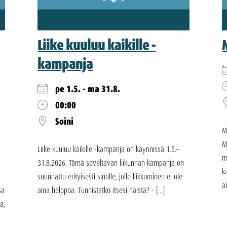
Liike kuuluu kaikille -
kampanja
pe 1.5. - ma 31.8.
00:00
Soini
M
M
Liike kuuluu kaikille -kampanja on käynnissä 1.5.–
m
31.8.2026. Tämä soveltavan liikunnan kampanja on
k
suunnattu erityisesti sinulle, jolle liikkuminen ei ole
a
sa
aina helppoa. Tunnistatko itsesi näistä? - [...]
a,