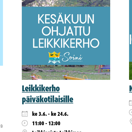
Leikkikerho
päiväkotilaisille
ke 3.6. - ke 24.6.
11:00 - 12:00
vä