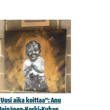
"Uusi aika koittaa": Anu
Heinänen-Keski-Kuhan