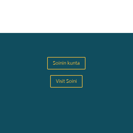
Soinin kunta
Visit Soini