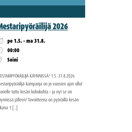
Mestaripyöräilijä 2026
pe 1.5. - ma 31.8.
00:00
Soini
ESTARIPYÖRÄILIJÄ KÄYNNISSÄ! 1.5.-31.8.2026
estaripyöräilijä-kampanja on jo vuosien ajan ollut
onelle tuttu kesän kohokohta – ja nyt se on
äynnissä jälleen! Tavoitteena on pyöräillä kesän
ikana 1 [...]