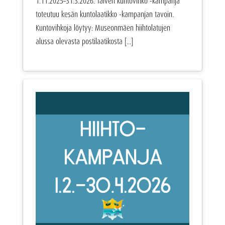
1.11.2025–31.3.2026. Talven kuntovihko -kampanja
toteutuu kesän kuntolaatikko -kampanjan tavoin.
Kuntovihkoja löytyy: Museonmäen hiihtolatujen
alussa olevasta postilaatikosta [...]