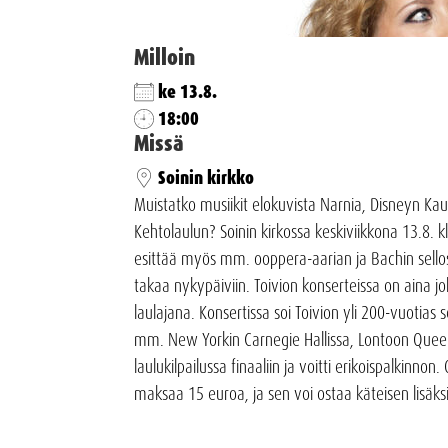
Milloin
ke 13.8.
18:00
Missä
Soinin kirkko
Muistatko musiikit elokuvista Narnia, Disneyn Kaun
Kehtolaulun? Soinin kirkossa keskiviikkona 13.8. kl
esittää myös mm. ooppera-aarian ja Bachin sellos
takaa nykypäiviin. Toivion konserteissa on aina jo
laulajana. Konsertissa soi Toivion yli 200-vuotias 
mm. New Yorkin Carnegie Hallissa, Lontoon Queen 
laulukilpailussa finaaliin ja voitti erikoispalkin
maksaa 15 euroa, ja sen voi ostaa käteisen lisäksi 