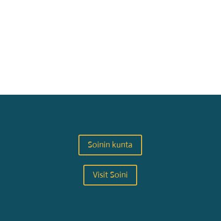
Soinin kunta
Visit Soini