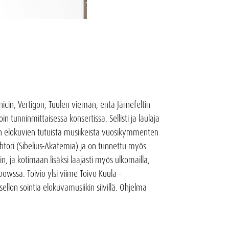
nicin, Vertigon, Tuulen viemän, entä Järnefeltin
n tunninmittaisessa konsertissa. Sellisti ja laulaja
iin elokuvien tutuista musiikeista vuosikymmenten
tohtori (Sibelius-Akatemia) ja on tunnettu myös
in, ja kotimaan lisäksi laajasti myös ulkomailla,
wssa. Toivio ylsi viime Toivo Kuula -
ellon sointia elokuvamusiikin siivillä. Ohjelma