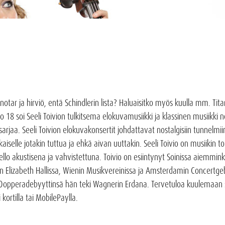
otar ja hirviö, entä Schindlerin lista? Haluaisitko myös kuulla mm. Tita
o 18 soi Seeli Toivion tulkitsema elokuvamusiikki ja klassinen musiikki noi
arjaa. Seeli Toivion elokuvakonsertit johdattavat nostalgisiin tunnelm
kaiselle jotakin tuttua ja ehkä aivan uuttakin. Seeli Toivio on musiikin 
sello akustisena ja vahvistettuna. Toivio on esiintynyt Soinissa aiemmink
Elizabeth Hallissa, Wienin Musikvereinissa ja Amsterdamin Concertgebo
non. Oopperadebyyttinsä hän teki Wagnerin Erdana. Tervetuloa kuulemaan s
kortilla tai MobilePaylla.